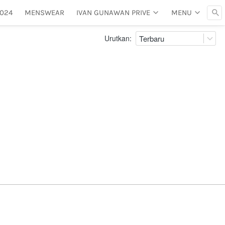
2024
2024
MENSWEAR
MENSWEAR
IVAN GUNAWAN PRIVE
IVAN GUNAWAN PRIVE
MENU
MENU
Urutkan:
Terbaru